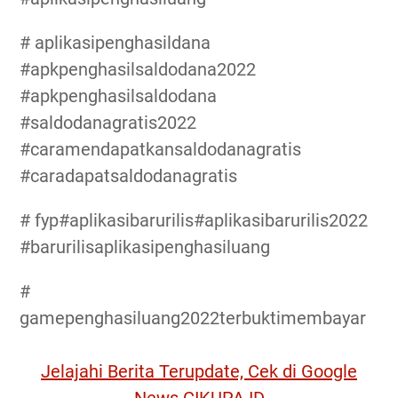
# aplikasipenghasildana
#apkpenghasilsaldodana2022
#apkpenghasilsaldodana
#saldodanagratis2022
#caramendapatkansaldodanagratis
#caradapatsaldodanagratis
# fyp#aplikasibarurilis#aplikasibarurilis2022
#barurilisaplikasipenghasiluang
#
gamepenghasiluang2022terbuktimembayar
Jelajahi Berita Terupdate, Cek di Google