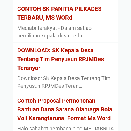
CONTOH SK PANITIA PILKADES
TERBARU, MS WORd
Mediabritarakyat - Dalam setiap
pemilihan kepala desa perlu…
DOWNLOAD: SK Kepala Desa
Tentang Tim Penyusun RPJMDes
Teranyar
Download: SK Kepala Desa Tentang Tim
Penyusun RPJMDes Teran…
Contoh Proposal Permohonan
Bantuan Dana Sarana Olahraga Bola
Voli Karangtaruna, Format Ms Word
Halo sahabat pembaca blog MEDIABRITA