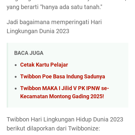
yang berarti "hanya ada satu tanah."
Jadi bagaimana memperingati Hari
Lingkungan Dunia 2023
BACA JUGA
Cetak Kartu Pelajar
Twibbon Poe Basa Indung Sadunya
Twibbon MAKA I Jilid V PK IPNW se-
Kecamatan Montong Gading 2025!
Twibbon Hari Lingkungan Hidup Dunia 2023
berikut dilaporkan dari Twibbonize: