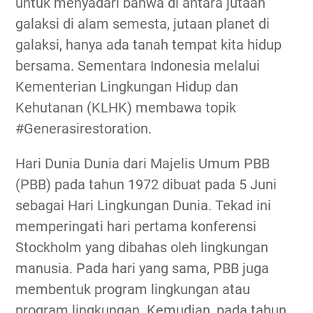
untuk menyadari bahwa di antara jutaan
galaksi di alam semesta, jutaan planet di
galaksi, hanya ada tanah tempat kita hidup
bersama. Sementara Indonesia melalui
Kementerian Lingkungan Hidup dan
Kehutanan (KLHK) membawa topik
#Generasirestoration.
Hari Dunia Dunia dari Majelis Umum PBB
(PBB) pada tahun 1972 dibuat pada 5 Juni
sebagai Hari Lingkungan Dunia. Tekad ini
memperingati hari pertama konferensi
Stockholm yang dibahas oleh lingkungan
manusia. Pada hari yang sama, PBB juga
membentuk program lingkungan atau
program lingkungan. Kemudian, pada tahun