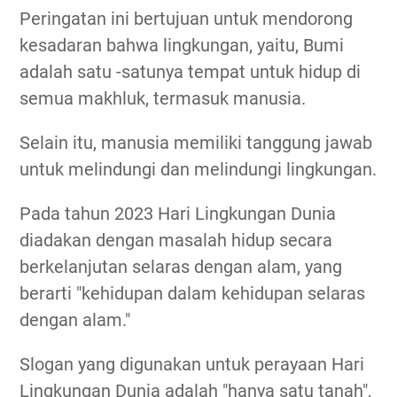
Peringatan ini bertujuan untuk mendorong
kesadaran bahwa lingkungan, yaitu, Bumi
adalah satu -satunya tempat untuk hidup di
semua makhluk, termasuk manusia.
Selain itu, manusia memiliki tanggung jawab
untuk melindungi dan melindungi lingkungan.
Pada tahun 2023 Hari Lingkungan Dunia
diadakan dengan masalah hidup secara
berkelanjutan selaras dengan alam, yang
berarti "kehidupan dalam kehidupan selaras
dengan alam."
Slogan yang digunakan untuk perayaan Hari
Lingkungan Dunia adalah "hanya satu tanah",