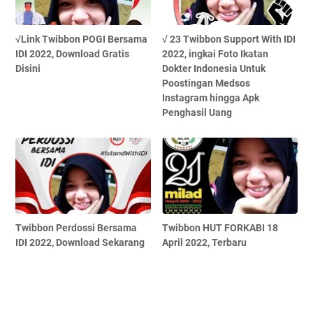
√Link Twibbon POGI Bersama
√ 23 Twibbon Support With IDI
IDI 2022, Download Gratis
2022, ingkai Foto Ikatan
Disini
Dokter Indonesia Untuk
Poostingan Medsos
Instagram hingga Apk
Penghasil Uang
Twibbon Perdossi Bersama
Twibbon HUT FORKABI 18
IDI 2022, Download Sekarang
April 2022, Terbaru