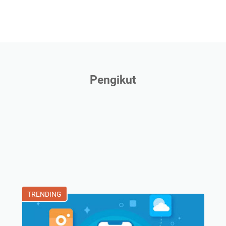
Pengikut
TRENDING