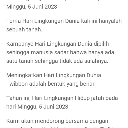
Minggu, 5 Juni 2023
Tema Hari Lingkungan Dunia kali ini hanyalah
sebuah tanah.
Kampanye Hari Lingkungan Dunia dipilih
sehingga manusia sadar bahwa hanya ada
satu tanah sehingga tidak ada salahnya.
Meningkatkan Hari Lingkungan Dunia
Twibbon adalah bentuk yang benar.
Tahun ini, Hari Lingkungan Hidup jatuh pada
hari Minggu, 5 Juni 2023
Kami akan mendorong bersama dengan