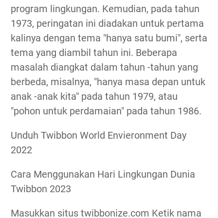
program lingkungan. Kemudian, pada tahun
1973, peringatan ini diadakan untuk pertama
kalinya dengan tema "hanya satu bumi", serta
tema yang diambil tahun ini. Beberapa
masalah diangkat dalam tahun -tahun yang
berbeda, misalnya, "hanya masa depan untuk
anak -anak kita" pada tahun 1979, atau
"pohon untuk perdamaian" pada tahun 1986.
Unduh Twibbon World Envieronment Day
2022
Cara Menggunakan Hari Lingkungan Dunia
Twibbon 2023
Masukkan situs twibbonize.com Ketik nama