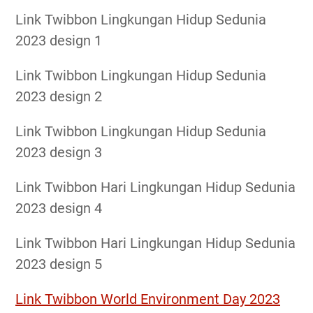
Link Twibbon Lingkungan Hidup Sedunia
2023 design 1
Link Twibbon Lingkungan Hidup Sedunia
2023 design 2
Link Twibbon Lingkungan Hidup Sedunia
2023 design 3
Link Twibbon Hari Lingkungan Hidup Sedunia
2023 design 4
Link Twibbon Hari Lingkungan Hidup Sedunia
2023 design 5
Link Twibbon World Environment Day 2023