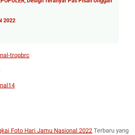
ERPOPULER, Design Teranyar Pas Pisan Unggah
N 2022
nal-tropbrc
5
onal14
6
gkai Foto Hari Jamu Nasional 2022
Terbaru yang