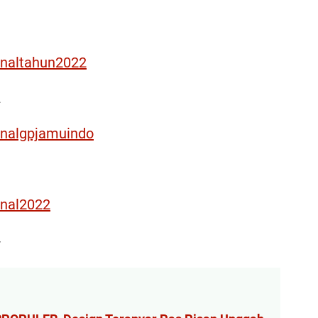
1
onaltahun2022
2
onalgpjamuindo
3
onal2022
4