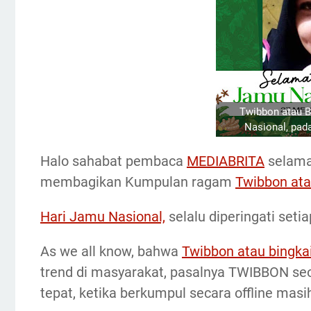
Twibbon atau B
Nasional, pad
Halo sahabat pembaca
MEDIABRITA
selamat
membagikan Kumpulan ragam
Twibbon ata
Hari Jamu Nasional,
selalu diperingati seti
As we all know, bahwa
Twibbon atau bingkai
trend di masyarakat, pasalnya TWIBBON se
tepat, ketika berkumpul secara offline masih