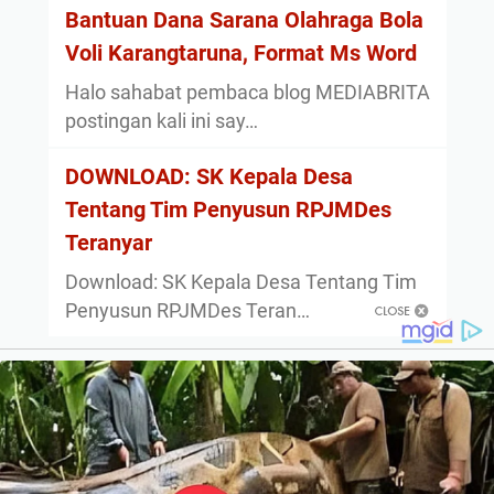
Bantuan Dana Sarana Olahraga Bola
Voli Karangtaruna, Format Ms Word
Halo sahabat pembaca blog MEDIABRITA
postingan kali ini say…
DOWNLOAD: SK Kepala Desa
Tentang Tim Penyusun RPJMDes
Teranyar
Download: SK Kepala Desa Tentang Tim
Penyusun RPJMDes Teran…
About
Privacy Policy
Sitemap
Disclaimer
Contact