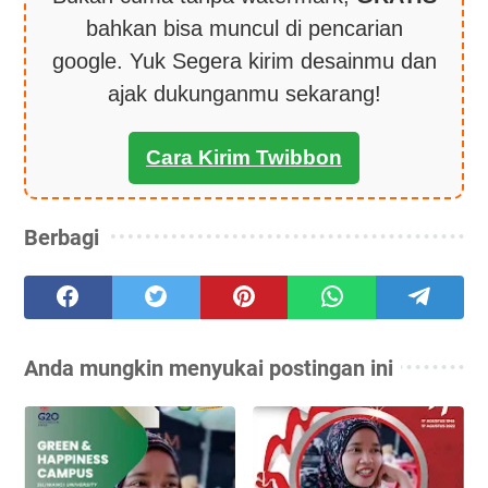
bahkan bisa muncul di pencarian
google. Yuk Segera kirim desainmu dan
ajak dukunganmu sekarang!
Cara Kirim Twibbon
Berbagi
Anda mungkin menyukai postingan ini