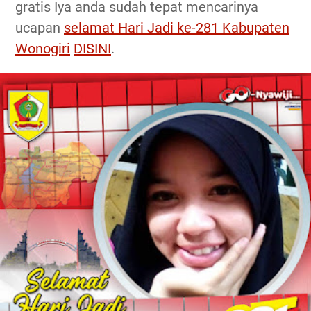
gratis Iya anda sudah tepat mencarinya
ucapan
selamat Hari Jadi ke-281 Kabupaten
Wonogiri
DISINI
.