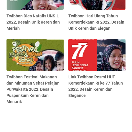
Twibbon Dies Natalis UNSIL
Twibbon Hari Ulang Tahun
2022, Desain Unik Keren dan
Kemerdekaan RI 2022, Desain
Meriah
Unik Keren dan Elegan
Twibbon Festival Makanan
Link Twibbon Resmi HUT
dan Minuman Sehat Pelajar
Kemerdekaan RI ke 77 Tahun
Purwakarta 2022, Desain
2022, Desain Keren dan
Puspenkum Keren dan
Elegance
Menarik