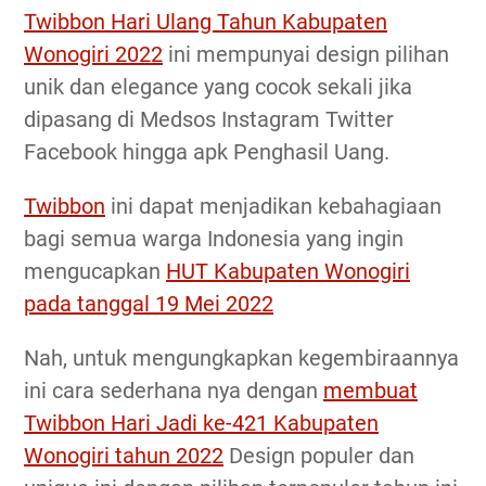
Twibbon Hari Ulang Tahun Kabupaten
Wonogiri 2022
ini mempunyai design pilihan
unik dan elegance yang cocok sekali jika
dipasang di Medsos Instagram Twitter
Facebook hingga apk Penghasil Uang.
Twibbon
ini dapat menjadikan kebahagiaan
bagi semua warga Indonesia yang ingin
mengucapkan
HUT Kabupaten Wonogiri
pada tanggal 19 Mei 2022
Nah, untuk mengungkapkan kegembiraannya
ini cara sederhana nya dengan
membuat
Twibbon Hari Jadi ke-421 Kabupaten
Wonogiri tahun 2022
Design populer dan