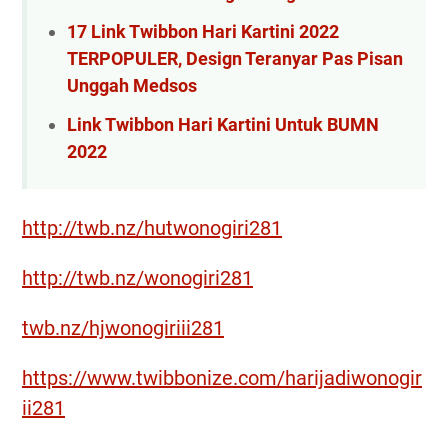
17 Link Twibbon Hari Kartini 2022
TERPOPULER, Design Teranyar Pas Pisan
Unggah Medsos
Link Twibbon Hari Kartini Untuk BUMN
2022
http://twb.nz/hutwonogiri281
http://twb.nz/wonogiri281
twb.nz/hjwonogiriii281
https://www.twibbonize.com/harijadiwonogir
ii281