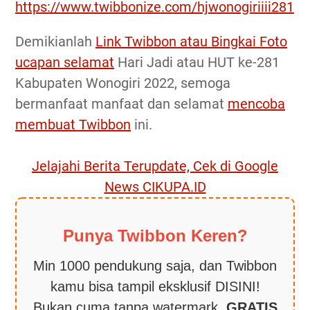
https://www.twibbonize.com/hjwonogiriiii281
Demikianlah
Link Twibbon atau Bingkai Foto
ucapan selamat
Hari Jadi atau HUT ke-281
Kabupaten Wonogiri 2022, semoga
bermanfaat manfaat dan selamat
mencoba
membuat Twibbon
ini.
Jelajahi Berita Terupdate, Cek di Google
News CIKUPA.ID
Punya Twibbon Keren?
Min 1000 pendukung saja, dan Twibbon
kamu bisa tampil eksklusif DISINI!
Bukan cuma tanpa watermark,
GRATIS