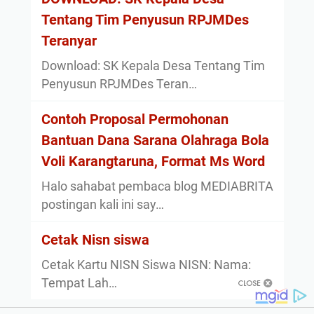
Tentang Tim Penyusun RPJMDes
Teranyar
Download: SK Kepala Desa Tentang Tim
Penyusun RPJMDes Teran…
Contoh Proposal Permohonan
Bantuan Dana Sarana Olahraga Bola
Voli Karangtaruna, Format Ms Word
Halo sahabat pembaca blog MEDIABRITA
postingan kali ini say…
Cetak Nisn siswa
Cetak Kartu NISN Siswa NISN: Nama:
Tempat Lah…