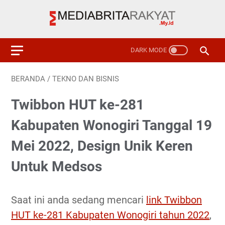
BERANDA
/
TEKNO DAN BISNIS
Twibbon HUT ke-281
Kabupaten Wonogiri Tanggal 19
Mei 2022, Design Unik Keren
Untuk Medsos
Saat ini anda sedang mencari
link Twibbon
HUT ke-281 Kabupaten Wonogiri tahun 2022
,