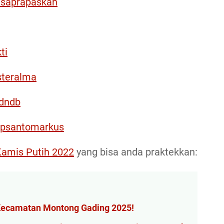
asaprapaskah
ti
steralma
jdndb
mpsantomarkus
amis Putih 2022
yang bisa anda praktekkan:
Kecamatan Montong Gading 2025!