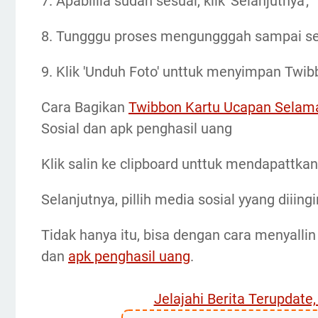
7. Apabillla sudah sesuai, klik 'Selanjutnya';
8. Tungggu proses mengungggah sampai se
9. Klik 'Unduh Foto' unttuk menyimpan Twi
Cara Bagikan
Twibbon Kartu Ucapan Selama
Sosial dan apk penghasil uang
Klik salin ke clipboard unttuk mendapattka
Selanjutnya, pillih media sosial yyang diiing
Tidak hanya itu, bisa dengan cara menyallin
dan
apk penghasil uang
.
Jelajahi Berita Terupdate