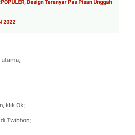
ERPOPULER, Design Teranyar Pas Pisan Unggah
N 2022
 utama;
, klik Ok;
 di Twibbon;