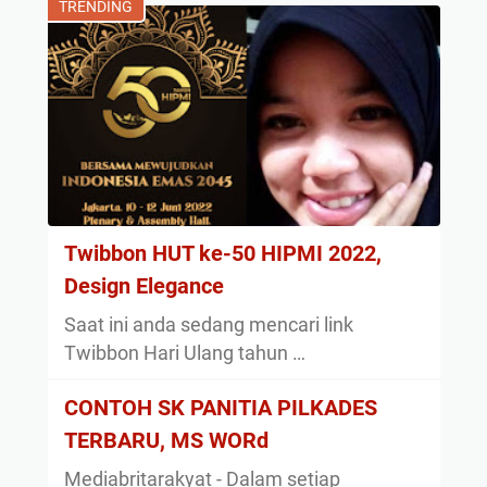
TRENDING
Twibbon HUT ke-50 HIPMI 2022,
Design Elegance
Saat ini anda sedang mencari link
Twibbon Hari Ulang tahun …
CONTOH SK PANITIA PILKADES
TERBARU, MS WORd
Mediabritarakyat - Dalam setiap