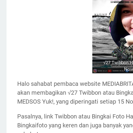
√27 Twibbon H
Nov
Halo sahabat pembaca website MEDIABRITA 
akan membagikan √27 Twibbon atau Bingkai 
MEDSOS Yuk!, yang diperingati setiap 15 N
Pasalnya, link Twibbon atau Bingkai Foto 
Bingkaifoto yang keren dan juga banyak y