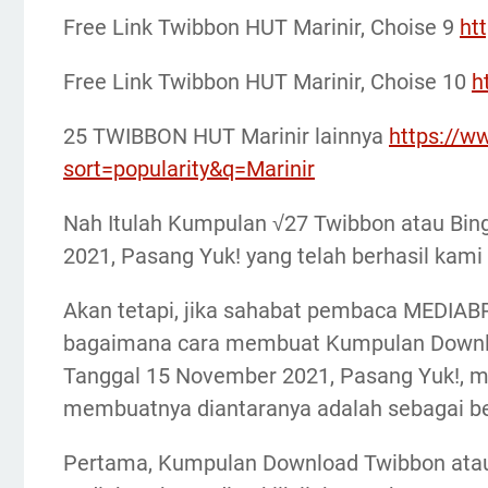
Free Link Twibbon HUT Marinir, Choise 9
ht
Free Link Twibbon HUT Marinir, Choise 10
h
25 TWIBBON HUT Marinir lainnya
https://w
sort=popularity&q=Marinir
Nah Itulah Kumpulan √27 Twibbon atau Bin
2021, Pasang Yuk! yang telah berhasil kam
Akan tetapi, jika sahabat pembaca MEDIABR
bagaimana cara membuat Kumpulan Downloa
Tanggal 15 November 2021, Pasang Yuk!, me
membuatnya diantaranya adalah sebagai be
Pertama, Kumpulan Download Twibbon atau 