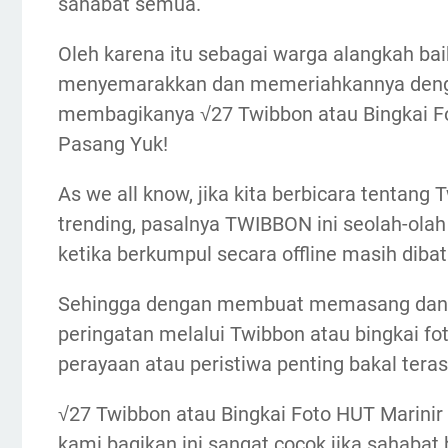
sahabat semua.
Oleh karena itu sebagai warga alangkah bai
menyemarakkan dan memeriahkannya deng
membagikanya √27 Twibbon atau Bingkai F
Pasang Yuk!
As we all know, jika kita berbicara tentang
trending, pasalnya TWIBBON ini seolah-olah
ketika berkumpul secara offline masih dibat
Sehingga dengan membuat memasang dan 
peringatan melalui Twibbon atau bingkai f
perayaan atau peristiwa penting bakal ter
√27 Twibbon atau Bingkai Foto HUT Marini
kami bagikan ini sangat cocok jika sahabat 