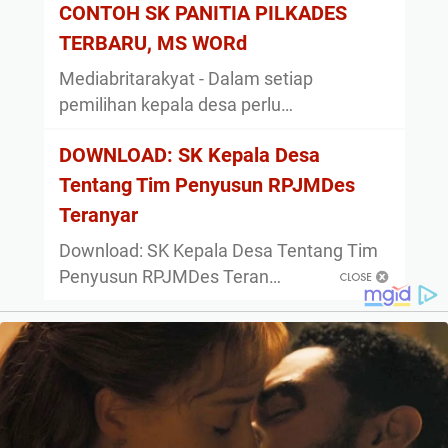
CONTOH SK PANITIA PILKADES
TERBARU, MS WORd
Mediabritarakyat - Dalam setiap
pemilihan kepala desa perlu…
DOWNLOAD: SK Kepala Desa
Tentang Tim Penyusun RPJMDes
Teranyar
Download: SK Kepala Desa Tentang Tim
Penyusun RPJMDes Teran…
About
Privacy Policy
Sitemap
Disclaimer
Contact