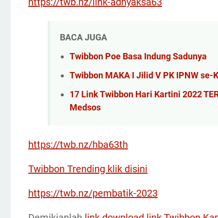
https://twb.nz/link-adhyaksa63
BACA JUGA
Twibbon Poe Basa Indung Sadunya
Twibbon MAKA I Jilid V PK IPNW se-
17 Link Twibbon Hari Kartini 2022 T
Medsos
https://twb.nz/hba63th
Twibbon Trending klik disini
https://twb.nz/pembatik-2023
Demikianlah
link download link Twibbon Ka