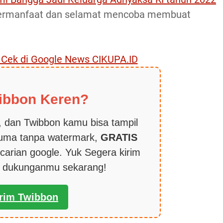
bermanfaat dan selamat mencoba membuat
, Cek di Google News CIKUPA.ID
ibbon Keren?
 dan Twibbon kamu bisa tampil
cuma tanpa watermark,
GRATIS
carian google. Yuk Segera kirim
k dukunganmu sekarang!
irim Twibbon