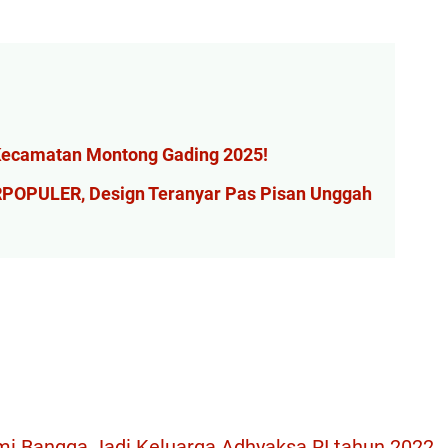
Kecamatan Montong Gading 2025!
ERPOPULER, Design Teranyar Pas Pisan Unggah
mi Bangga Jadi Keluarga Adhyaksa RI tahun 2022