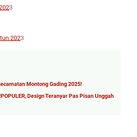
 202
3
atun 202
3
Kecamatan Montong Gading 2025!
ERPOPULER, Design Teranyar Pas Pisan Unggah