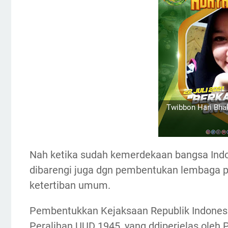
Twibbon Hari Bha
Nah ketika sudah kemerdekaan bangsa Indo
dibarengi juga dgn pembentukan lembaga 
ketertiban umum.
Pembentukkan Kejaksaan Republik Indonesi
Peralihan UUD 1945, yang ddiperjelas oleh