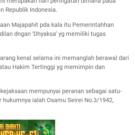
ini merupakan hari peringatan dimana pada
an Republik Indonesia.
aan Majapahit pda kala itu Pemerintahhan
lan dngan ‘Dhyaksa’ yg memiliki tugas
ekarang kenal selama ini memanglah berawal dari
atau Hakim Tertinggi yg memimpin dan
g, kejaksaan mempunyai peranan sebagai satu-
 hukumnya ialah Osamu Seirei No.3/1942,