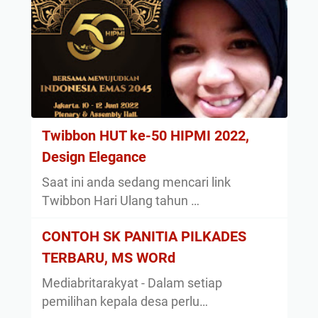
Twibbon HUT ke-50 HIPMI 2022,
Design Elegance
Saat ini anda sedang mencari link
Twibbon Hari Ulang tahun …
CONTOH SK PANITIA PILKADES
TERBARU, MS WORd
Mediabritarakyat - Dalam setiap
pemilihan kepala desa perlu…