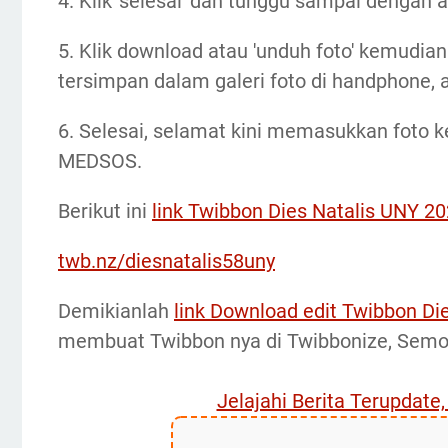
4. Klik 'selesai' dan tunggu sampai dengan a
5. Klik download atau 'unduh foto' kemudia
tersimpan dalam galeri foto di handphone, 
6. Selesai, selamat kini memasukkan foto k
MEDSOS.
Berikut ini
link Twibbon Dies Natalis UNY 20
twb.nz/diesnatalis58uny
Demikianlah
link Download edit Twibbon Di
membuat Twibbon nya di Twibbonize, Sem
Jelajahi Berita Terupdate