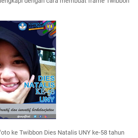
a dilengkapi dengan cara membuat frame Twibbon
oto ke Twibbon Dies Natalis UNY ke-58 tahun