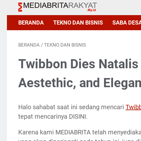
BERANDA
TEKNO DAN BISNIS
SABA DES
BERANDA
/
TEKNO DAN BISNIS
Twibbon Dies Natalis
Aestethic, and Elega
Halo sahabat saat ini sedang mencari
Twibb
tepat mencarinya DISINI.
Karena kami MEDIABRITA telah menyediakan