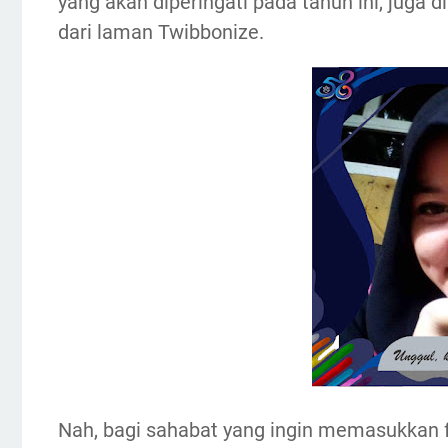
yang akan diperingati pada tahun ini, jug
dari laman Twibbonize.
Nah, bagi sahabat yang ingin memasukkan f