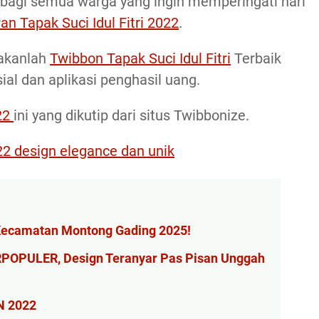
bagi semua warga yang ingin memperingati hari
n Tapak Suci Idul Fitri 2022
.
akanlah
Twibbon Tapak Suci Idul Fitri
Terbaik
al dan aplikasi penghasil uang.
022
ini yang dikutip dari situs Twibbonize.
022 design elegance dan unik
Kecamatan Montong Gading 2025!
ERPOPULER, Design Teranyar Pas Pisan Unggah
N 2022