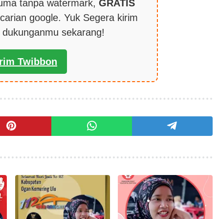
cuma tanpa watermark,
GRATIS
carian google. Yuk Segera kirim
k dukunganmu sekarang!
irim Twibbon