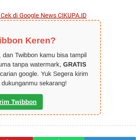
, Cek di Google News CIKUPA.ID
ibbon Keren?
 dan Twibbon kamu bisa tampil
cuma tanpa watermark,
GRATIS
carian google. Yuk Segera kirim
k dukunganmu sekarang!
irim Twibbon