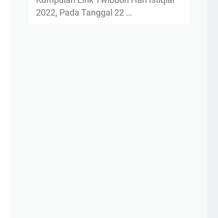
Kumpulan Link Twibbon Hari Istiqlal
2022, Pada Tanggal 22 …