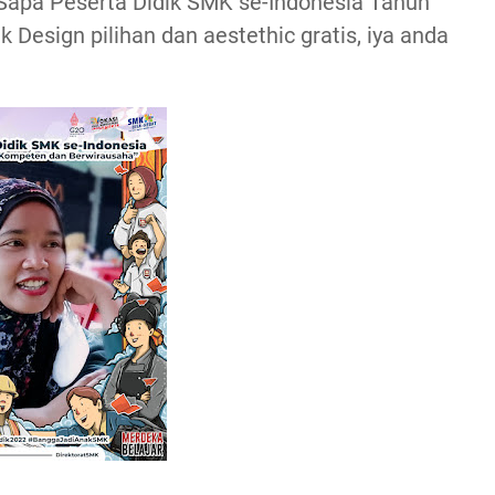
 Sapa Peserta Didik SMK se-Indonesia Tahun
 Design pilihan dan aestethic gratis, iya anda