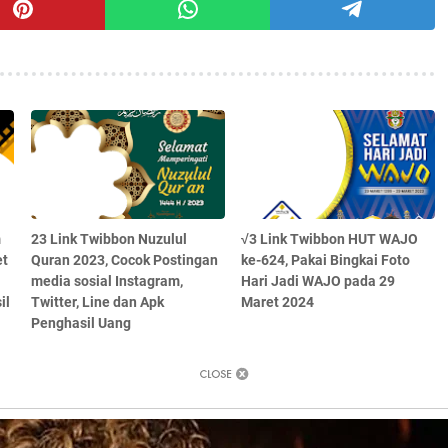
m
23 Link Twibbon Nuzulul
√3 Link Twibbon HUT WAJO
et
Quran 2023, Cocok Postingan
ke-624, Pakai Bingkai Foto
media sosial Instagram,
Hari Jadi WAJO pada 29
il
Twitter, Line dan Apk
Maret 2024
Penghasil Uang