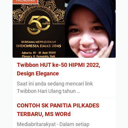
TRENDING
Twibbon HUT ke-50 HIPMI 2022,
Design Elegance
Saat ini anda sedang mencari link
Twibbon Hari Ulang tahun …
CONTOH SK PANITIA PILKADES
TERBARU, MS WORd
Mediabritarakyat - Dalam setiap