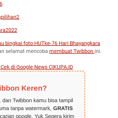
6
pilihan2
ara2022
au bingkai foto HUTke-76 Hari Bhayangkara
an selamat mencoba
membuat Twibbon
ini.
, Cek di Google News CIKUPA.ID
ibbon Keren?
 dan Twibbon kamu bisa tampil
cuma tanpa watermark,
GRATIS
carian google. Yuk Segera kirim