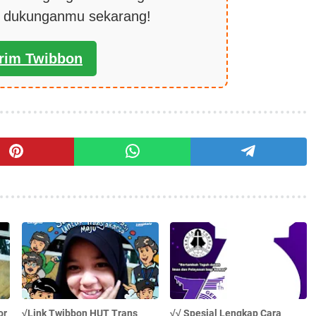
k dukunganmu sekarang!
irim Twibbon
or
√Link Twibbon HUT Trans
√√ Spesial Lengkap Cara