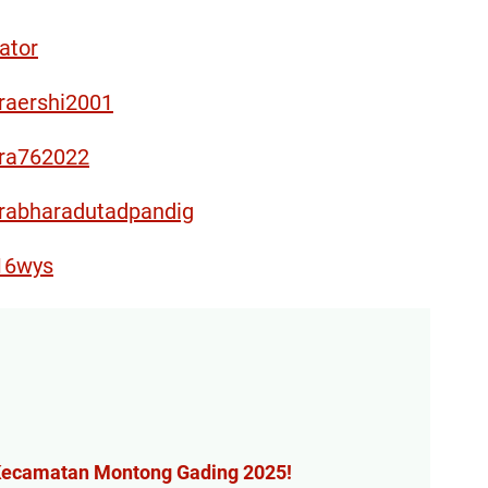
ator
raershi2001
ara762022
rabharadutadpandig
16wys
Kecamatan Montong Gading 2025!