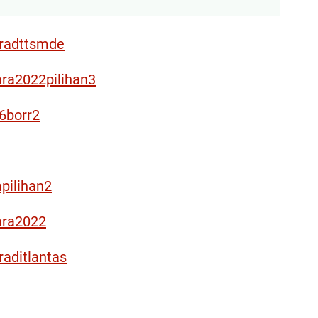
aradttsmde
ra2022pilihan3
6borr2
pilihan2
ara2022
aditlantas