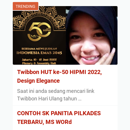
TRENDING
Twibbon HUT ke-50 HIPMI 2022,
Design Elegance
Saat ini anda sedang mencari link
Twibbon Hari Ulang tahun …
CONTOH SK PANITIA PILKADES
TERBARU, MS WORd