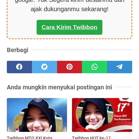
ajak dukunganmu sekarang!
Cara Kirim Twibbon
Berbagi
Anda mungkin menyukai postingan ini
Twibbon MTQ XXI Kota
Twibbon HUT ke-17