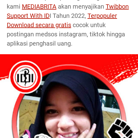
kami
MEDIABRITA
akan menyajikan
Twibbon
Support With ID
I Tahun 2022,
Terpopuler
Download secara gratis
cocok untuk
postingan medsos instagram, tiktok hingga
aplikasi penghasil uang.