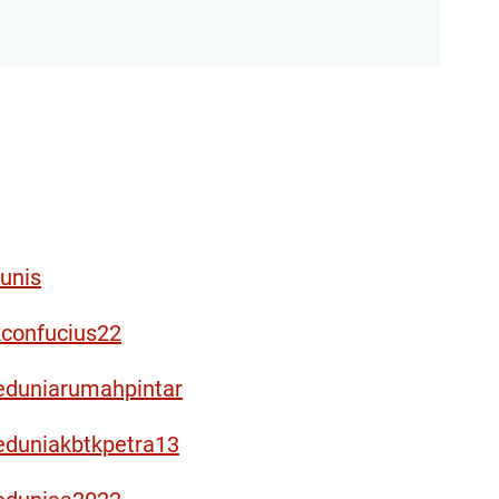
unis
kconfucius22
eduniarumahpintar
eduniakbtkpetra13