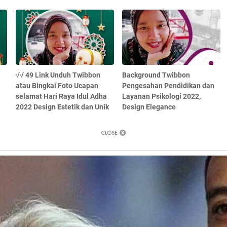
√√ 49 Link Unduh Twibbon
Background Twibbon
atau Bingkai Foto Ucapan
Pengesahan Pendidikan dan
selamat Hari Raya Idul Adha
Layanan Psikologi 2022,
2022 Design Estetik dan Unik
Design Elegance
About
Privacy Policy
Sitemap
Disclaimer
Contac